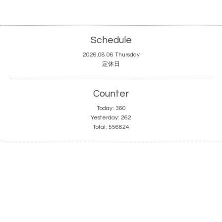
Schedule
2026.08.06 Thursday
定休日
Counter
Today:
360
Yesterday:
262
Total:
556824