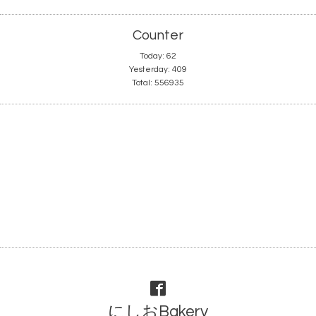
Counter
Today:
62
Yesterday:
409
Total:
556935
にしおBakery