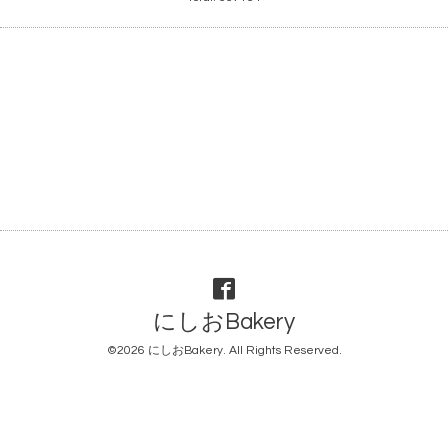
にしおBakery
©2026
にしおBakery
. All Rights Reserved.