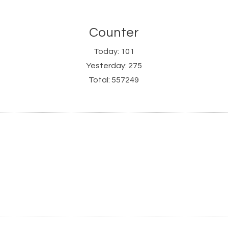
Counter
Today:
101
Yesterday:
275
Total:
557249