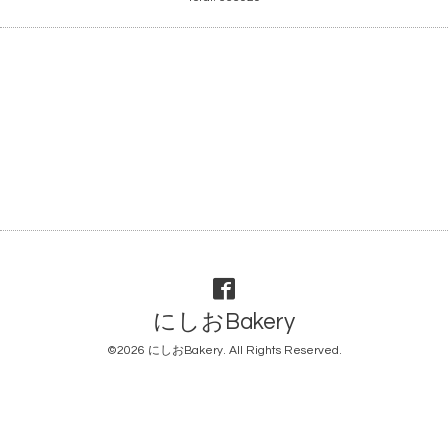
にしおBakery
©2026
にしおBakery
. All Rights Reserved.