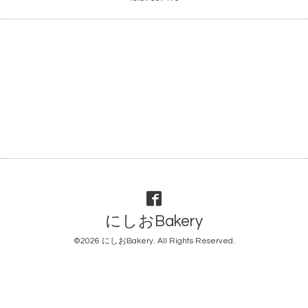
にしおBakery
©2026
にしおBakery
. All Rights Reserved.