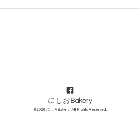
にしおBakery
©2026
にしおBakery
. All Rights Reserved.