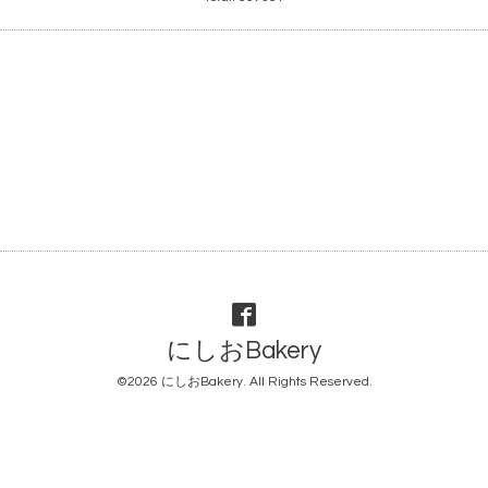
にしおBakery
©2026
にしおBakery
. All Rights Reserved.