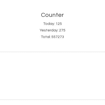
Counter
Today:
125
Yesterday:
275
Total:
557273