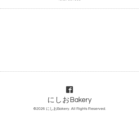
にしおBakery
©2026
にしおBakery
. All Rights Reserved.