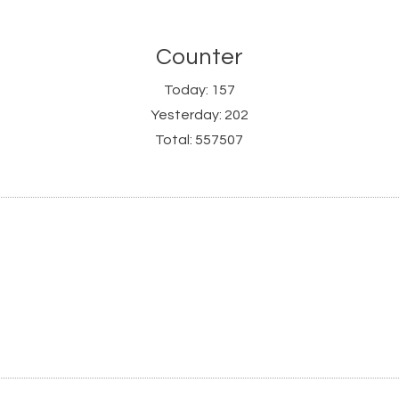
Counter
Today:
157
Yesterday:
202
Total:
557507