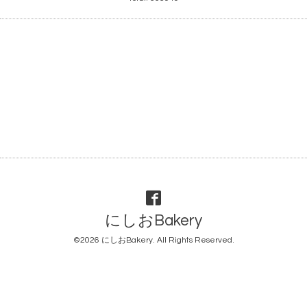
にしおBakery
©2026
にしおBakery
. All Rights Reserved.