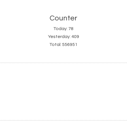
Counter
Today:
78
Yesterday:
409
Total:
556951